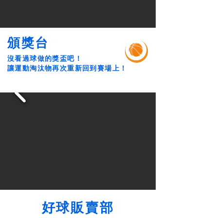
頒獎台
沒看過球做的獎盃吧！
讓運動淘汰物再次重新回到賽場上！
好球販賣部