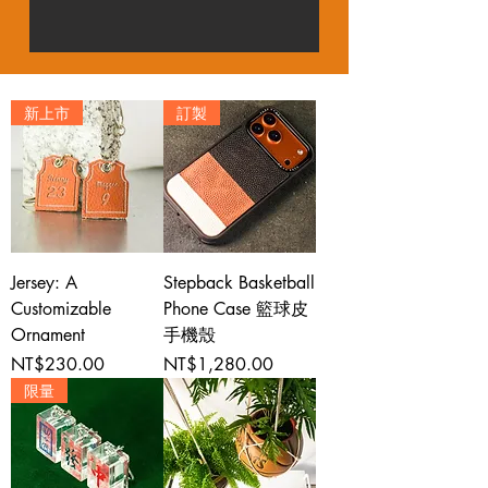
新上市
訂製
Jersey: A
Stepback Basketball
Customizable
Phone Case 籃球皮
Ornament
手機殼
Price
Price
NT$230.00
NT$1,280.00
限量