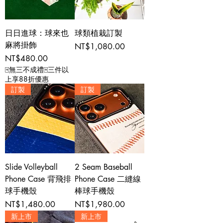
日日進球：球來也
球類植栽訂製
麻將掛飾
Price
NT$1,080.00
Price
NT$480.00
🀄無三不成禮🀄三件以
上享88折優惠
訂製
訂製
Slide Volleyball
2 Seam Baseball
Phone Case 背飛排
Phone Case 二縫線
球手機殼
棒球手機殼
Price
Price
NT$1,480.00
NT$1,980.00
新上市
新上市