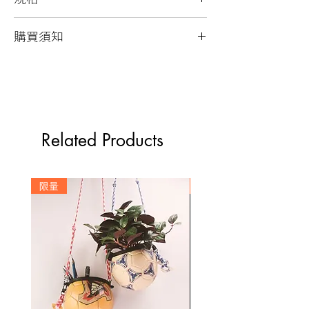
內容：前後各一夾層
購買須知
尺寸：證件套 12cm x 7cm、 掛繩長度
27cm ~ 49cm
回收球皮材質表面磨損為正常現象
材料：回收籃球外皮、內膽、尼龍傘繩、
每個產品均只有一件
金屬鉤
以水沾濕的布擦拭清潔
拍攝及螢幕略有色差，圖片僅供參
考，顏色以實際產品為主
Related Products
球皮顏色隨機出貨，若有特定顏色需
求請於備註說明
傘繩依據球皮顏色進行顏色搭配，恕
限量
訂製
不提供顏色挑選
客製化商品出貨時間為需求確認後
5~7個工作天(不含運送時間)