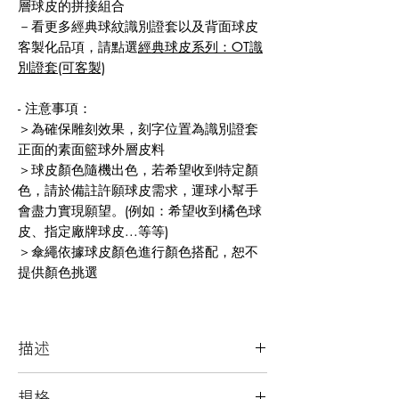
層球皮的拼接組合
－看更多經典球紋識別證套以及背面球皮
客製化品項，請點選
經典球皮系列：OT識
別證套(可客製)
- 注意事項：
＞為確保雕刻效果，刻字位置為識別證套
正面的素面籃球外層皮料
＞球皮顏色隨機出色，若希望收到特定顏
色，請於備註許願球皮需求，運球小幫手
會盡力實現願望。(例如：希望收到橘色球
皮、指定廠牌球皮...等等)
＞傘繩依據球皮顏色進行顏色搭配，恕不
提供顏色挑選
描述
與寫字練習聯名的球皮識別證套
規格