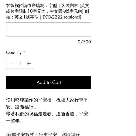
客製欄位請依序填寫：字型｜客製內容 (英文
或數字限制10字元內，中文限制5字元內) 例
如：英文1號字型｜DDD-2222 (optional)
0/500
Quantity
*
Add to Cart
使用籃球製作的平安福，祝福大家行車平
安、路隨福行，
帶著我們的祝福走走春、過過香爐，平安
一整年。
-新年平安款式：行車平安、路隨福行