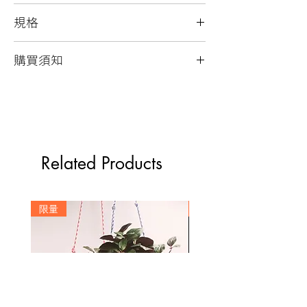
使用籃球製作的隨身平安符
規格
球皮外觀尺寸：4 x 5 cm
購買須知
客製範圍：2 x 0.5cm
材質： 回收籃球皮、金屬配件
回收球皮材質表面磨損為正常現象
每個產品均只有一件
以水沾濕的布擦拭清潔
拍攝及螢幕略有色差，圖片僅供參
考，顏色以實際產品為主
Related Products
此產品適合使用表面平滑的球類製
作，若指定球皮特徵(如顏色、字
樣．．．) 請結帳時備註說明
限量
訂製
客製化商品恕不接受退換貨，需求確
認後5~7個工作天安排出貨