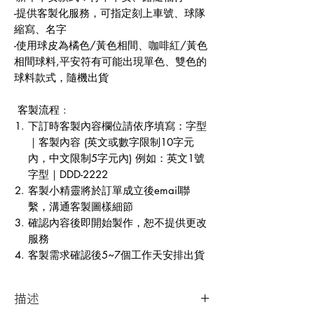
-提供客製化服務，可指定刻上車號、球隊
縮寫、名字
-使用球皮為橘色/黃色相間、咖啡紅/黃色
相間球料,平安符有可能出現單色、雙色的
球料款式，隨機出貨
客製流程 :
下訂時客製內容欄位請依序填寫：字型
｜客製內容 (英文或數字限制10字元
內，中文限制5字元內) 例如：英文1號
字型｜DDD-2222
客製小精靈將於訂單成立後email聯
繫，溝通客製圖樣細節
確認內容後即開始製作，恕不提供更改
服務
客製需求確認後5~7個工作天安排出貨
描述