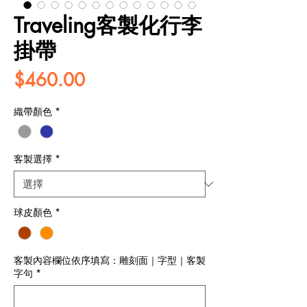
Traveling客製化行李
掛帶
價
$460.00
格
織帶顏色
*
客製選擇
*
球皮顏色
*
客製內容欄位依序填寫：雕刻面｜字型｜客製
字句
*