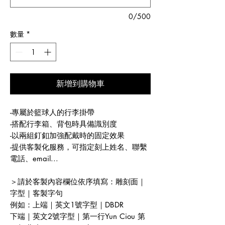
0/500
數量
*
新增到購物車
-專屬於籃球人的行李掛帶
-搭配行李箱、背包時具備識別度
-以兩組釘釦加強配戴時的固定效果
-提供客製化服務，可指定刻上姓名、聯繫
電話、email...
＞請於客製內容欄位依序填寫：雕刻面｜
字型｜客製字句
例如：上端｜英文1號字型｜DBDR
下端｜英文2號字型｜第一行Yun Ciou 第