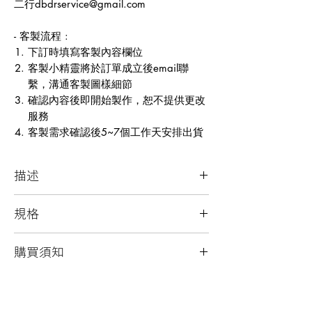
二行dbdrservice@gmail.com
- 客製流程 :
下訂時填寫客製內容欄位
客製小精靈將於訂單成立後email聯
繫，溝通客製圖樣細節
確認內容後即開始製作，恕不提供更改
服務
客製需求確認後5~7個工作天安排出貨
描述
具備籃球人識別的客製化行李掛帶
規格
行李掛帶外尺寸：展開 33*4.5CM，扣起
購買須知
25*4.5CM
下端球皮客製範圍：1.5*5CM
回收球皮材質表面磨損為正常現象
上端球皮客製範圍：1.5*2.5CM
每個產品均只有一件
材質： 回收籃球皮、棉質織帶、金屬配