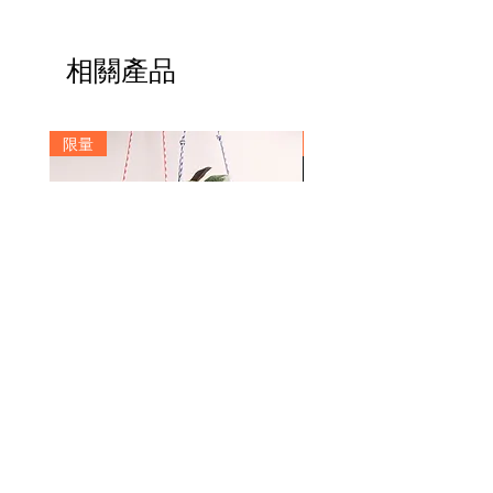
以水沾濕的布擦拭清潔
件
拍攝及螢幕略有色差，圖片僅供參
考，顏色以實際產品為主
相關產品
此產品適合使用表面平滑的球類製
作，若指定球皮特徵(如顏色、字
樣．．．) 請結帳時備註說明
限量
訂製
客製化商品恕不接受退換貨
Signature Move 1號足球小球容器
Custom Number Stepback Basketball
價格
$1,480.00