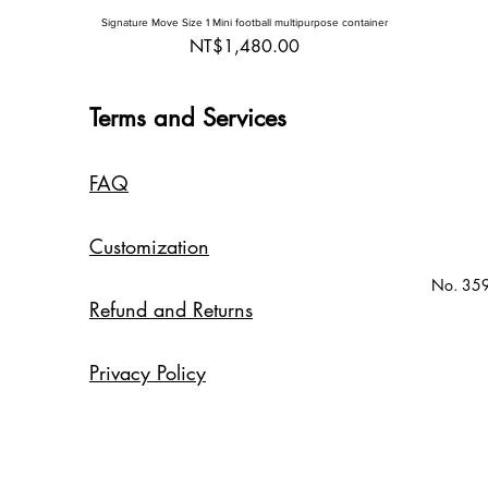
Quick View
Signature Move Size 1 Mini football multipurpose container
Price
NT$1,480.00
Terms and Services
FAQ
Customization
No. 359-
Refund and Returns
Privacy Policy