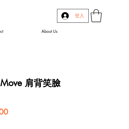
登入
ct
About Us
re Move 肩背笑臉
Price
00