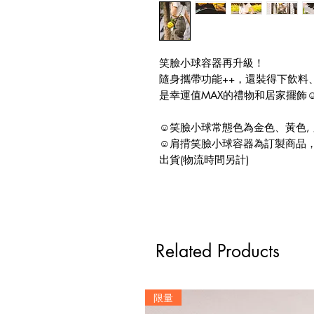
笑臉小球容器再升級！
隨身攜帶功能++，還裝得下飲料、
是幸運值MAX的禮物和居家擺飾☺️ 
☺️笑臉小球常態色為金色、黃色,
☺️肩揹笑臉小球容器為訂製商品
出貨(物流時間另計)
Related Products
限量