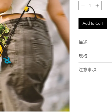
Add to Cart
描述
可攜帶的笑臉小球
規格
-1號球栽內含球體
注意事項
吊飾
-1號小球栽外直徑1
-球料來源多樣，
深度8.5cm，適用
現象
帶杯
-以水沾濕的布擦
-肩背帶可調整，長度範
-笑臉小球容器常態
-小球包含支架高度2