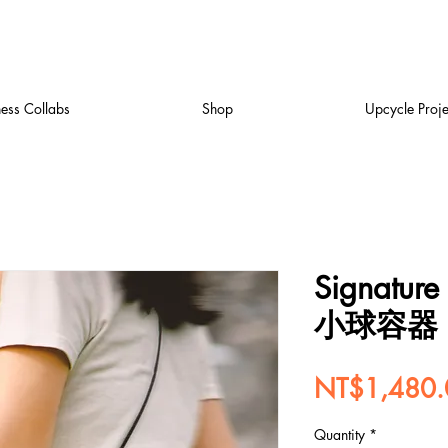
ness Collabs
Shop
Upcycle Proje
Signatu
小球容器
NT$1,480.
Quantity
*