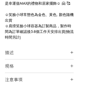
是幸運值MAX的禮物和居家擺飾☺️ 🤗 🥰
☺️笑臉小球常態色為金色、黃色, 顏色隨機
出貨
☺️肩揹笑臉小球容器為訂製商品，製作時
間為訂單確認後5-8個工作天安排出貨(物流
時間另計)
描述
可攜帶的笑臉小球容器
規格
-1號球栽內含球體、肩背帶、置球鐵架、
注意事項
球皮LOGO吊飾
-1號小球栽外直徑13cm，容器開口內徑
-球料來源多樣，外觀略有差異與使用痕
寬度9cm、深度8.5cm，適用於3吋盆植
跡為正常現象
物、中杯/大杯 飲料外帶杯
-以水沾濕的布擦拭清潔
-肩背帶可調整，長度範：90cm 至
-笑臉小球容器常態色為金色、黃色, 顏