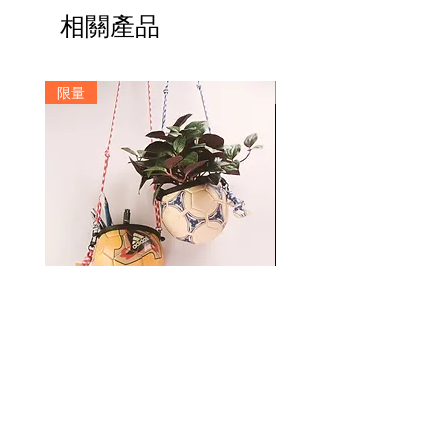
150cm
色隨機出貨
相關產品
-小球包含支架高度20cm
限量
訂製
Signature Move 1號足球小球容器
Custom Number Stepback Basketball
價格
$1,480.00
​首頁
​關於我們
​服務與協助