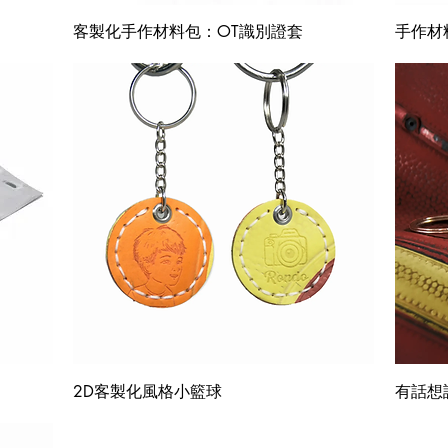
快速瀏覽
客製化手作材料包：OT識別證套
手作材
快速瀏覽
2D客製化風格小籃球
有話想