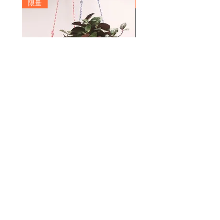
限量
訂製
客製化商品恕不接受退換貨，需求確
認後5~7個工作天安排出貨
Signature Move 1號足球小球容器
Custom Number Stepback Basketball
價格
$1,480.00
​首頁
​關於我們
​服務與協助
所有商品
品牌故事
​常見問題