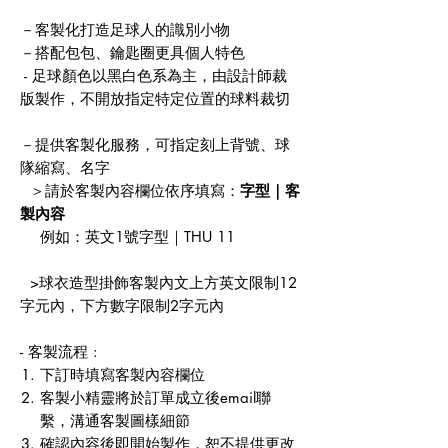
－客製化打造足球人的識別小物
－搭配包包、鑰匙圈更具個人特色
- 足球顏色以黑白色系為主，由設計師裁
版製作，不開放指定特定位置的球料裁切
－提供客製化服務，可指定刻上背號、球
隊縮寫、名字
＞請於客製內容欄位依序填寫：
字型｜客
製內容
例如：英文1號字型｜THU 11
>球衣造型掛飾客製內文上方英文限制12
字元內，下方數字限制2字元內
- 客製流程 :
下訂時填寫客製內容欄位
客製小精靈將於訂單成立後email聯
繫，溝通客製圖樣細節
確認內容後即開始製作，恕不提供更改