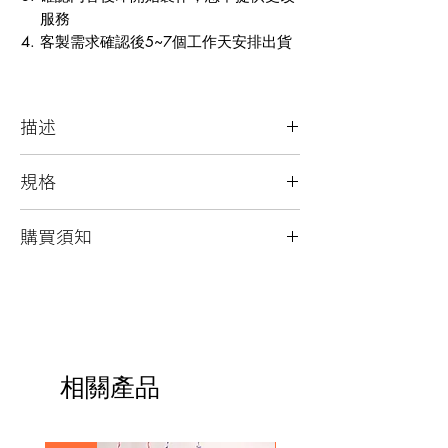
服務
客製需求確認後5~7個工作天安排出貨
描述
足球人專屬的客製球衣造型小物
規格
球皮外觀尺寸：4 x 3 cm
購買須知
客製範圍：2 x 1.5cm
材質： 回收足球皮、金屬配件
回收球皮材質表面磨損為正常現象
每個產品均只有一件
以水沾濕的布擦拭清潔
拍攝及螢幕略有色差，圖片僅供參
考，顏色以實際產品為主
相關產品
此產品適合使用表面平滑的球類製
作，若指定球皮特徵(如顏色、字
樣．．．) 請結帳時備註說明